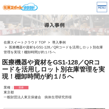
Togg
navi
在庫スイートクラウド
TOP
導入事例
医療機器や資材をGS1-128／QRコードを活用しロット別在庫
管理を実現！棚卸時間が約１/５へ
医療機器や資材をGS1-128／QRコ
ードを活用しロット別在庫管理を実
現！棚卸時間が約１/５へ
業種：
医療
東京都
一般財団法人東京保健会 病体生理研究所様