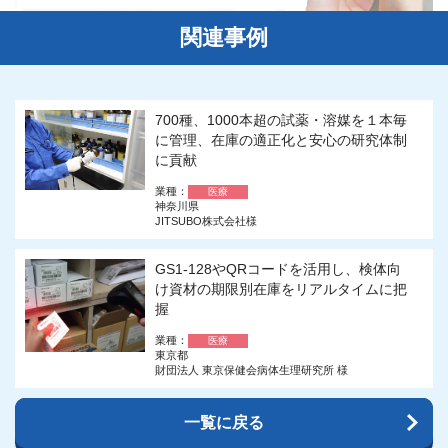
関連事例
700種、1000本超の試薬・溶媒を１本毎
に管理、在庫の適正化と安心の研究体制
に貢献
業種：
医療
神奈川県
JITSUBO株式会社様
GS1-128やQRコードを活用し、検体向
け資材の期限別在庫をリアルタイムに把
握
業種：
医療
東京都
財団法人 東京保健会病体生理研究所 様
一覧に戻る