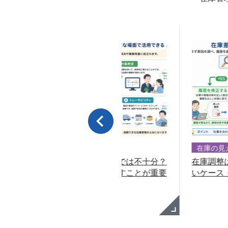
庫の見える化
在庫の見える化
庫を合わせるだけでは不十分？
在庫調整は最後の手段｜
履歴」を正しく残すことが重要
いケース・悪いケースを