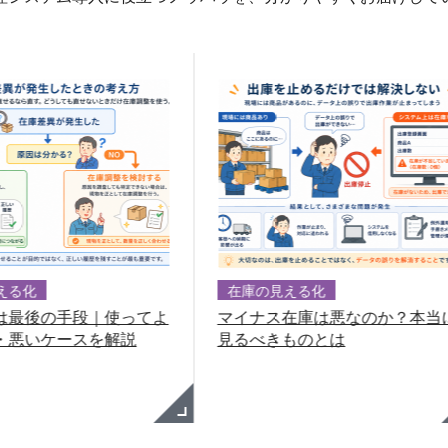
在庫の見える化
倉庫作
使ってよ
マイナス在庫は悪なのか？本当に
ピッキ
解説
見るべきものとは
荷対策