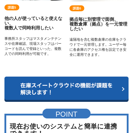
課題5
課題6
他の人が使っていると使えな
拠点毎に別管理で面倒、
い、
複数倉庫（拠点）を一元管理
複数人で同時利用したい
したい
事務所スタッフはマスタメンテナン
遠隔地を含む複数倉庫の在庫をクラ
スや在庫確認、現場スタッフはバー
ウドで一元管理します。ユーザー毎
コードを読んで登録といった、複数
に各倉庫のアクセス権を設定でき安
人での同時利用が可能です。
全に運用できます。
POINT
現在お使いのシステムと簡単に連携