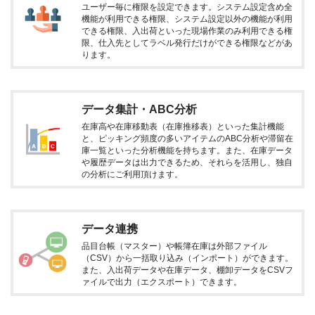
ユーザー毎に権限を設定できます。システム設定含め全
機能が利用できる権限、システム設定以外の機能が利用
できる権限、入出荷といった現場作業のみ利用できる権
限、仕入先としてラベル発行だけができる権限などがあ
ります。
データ集計・ABC分析
在庫高や在庫移動表（在庫推移表）といった集計機能
と、ピッキング頻度の多いアイテムのABC分析や滞留在
庫一覧といった分析機能を持ちます。また、在庫データ
や履歴データは出力できるため、それらを活用し、独自
の分析にご利用頂けます。
データ連携
品目台帳（マスター）や帳簿在庫は外部ファイル
（CSV）から一括取り込み（インポート）ができます。
また、入出荷データや在庫データ、棚卸データをCSVフ
ァイルで出力（エクスポート）できます。