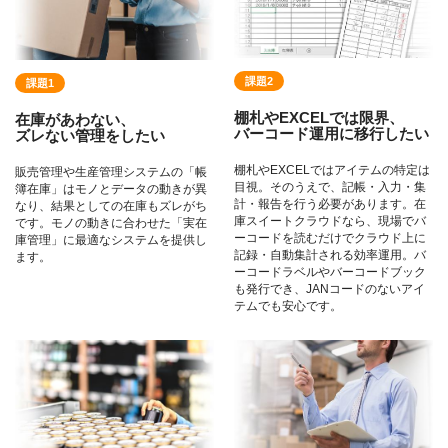
課題2
課題1
棚札やEXCELでは限界、
在庫があわない、
バーコード運用に移行したい
ズレない管理をしたい
棚札やEXCELではアイテムの特定は
販売管理や生産管理システムの「帳
目視。そのうえで、記帳・入力・集
簿在庫」はモノとデータの動きが異
計・報告を行う必要があります。在
なり、結果としての在庫もズレがち
庫スイートクラウドなら、現場でバ
です。モノの動きに合わせた「実在
ーコードを読むだけでクラウド上に
庫管理」に最適なシステムを提供し
記録・自動集計される効率運用。バ
ます。
ーコードラベルやバーコードブック
も発行でき、JANコードのないアイ
テムでも安心です。