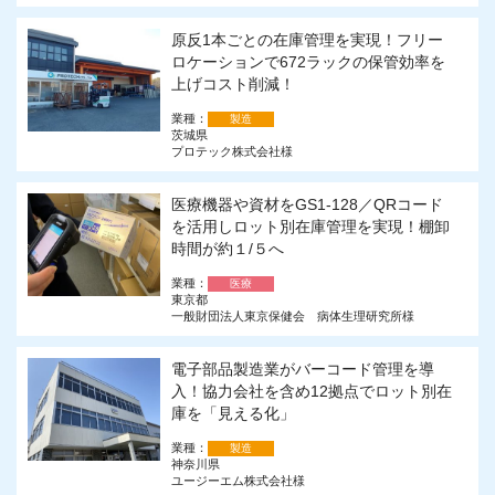
原反1本ごとの在庫管理を実現！フリー
ロケーションで672ラックの保管効率を
上げコスト削減！
業種：
製造
茨城県
プロテック株式会社様
医療機器や資材をGS1-128／QRコード
を活用しロット別在庫管理を実現！棚卸
時間が約１/５へ
業種：
医療
東京都
一般財団法人東京保健会 病体生理研究所様
電子部品製造業がバーコード管理を導
入！協力会社を含め12拠点でロット別在
庫を「見える化」
業種：
製造
神奈川県
ユージーエム株式会社様