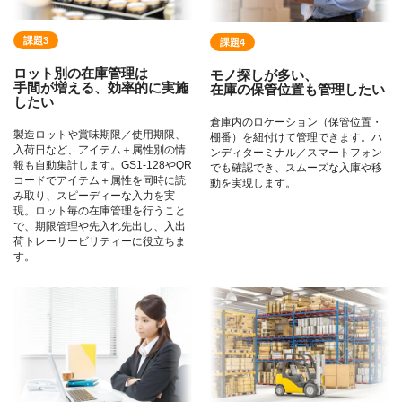
課題3
課題4
ロット別の在庫管理は
モノ探しが多い、
手間が増える、効率的に実施
在庫の保管位置も管理したい
したい
倉庫内のロケーション（保管位置・
製造ロットや賞味期限／使用期限、
棚番）を紐付けて管理できます。ハ
入荷日など、アイテム＋属性別の情
ンディターミナル／スマートフォン
報も自動集計します。GS1-128やQR
でも確認でき、スムーズな入庫や移
コードでアイテム＋属性を同時に読
動を実現します。
み取り、スピーディーな入力を実
現。ロット毎の在庫管理を行うこと
で、期限管理や先入れ先出し、入出
荷トレーサービリティーに役立ちま
す。