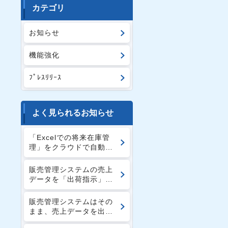
カテゴリ
お知らせ
機能強化
ﾌﾟﾚｽﾘﾘｰｽ
よく見られるお知らせ
「Excelでの将来在庫管
理」をクラウドで自動
化 入出荷予定から欠品
予測を 一覧表示する
販売管理システムの売上
「在庫数量予測」機能を
データを「出荷指示」デ
リリース
ータに活用しやすく機能
強化
販売管理システムはその
まま、売上データを出荷
指示へ 在庫スイートク