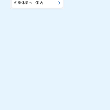
ラウド、機能強化で倉庫
冬季休業のご案内
業務の 「CSV加工」と
「二重出荷リスク」を低
減