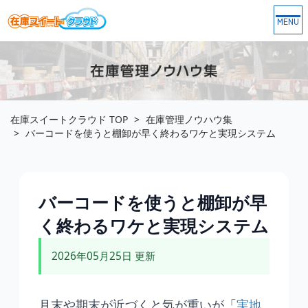
Togg
navi
在庫スイートクラウド
TOP
在庫管理ノウハウ集
バーコードを使うと棚卸が早く終わるワケと実現システム
バーコードを使うと棚卸が早
く終わるワケと実現システム
2026年05月25日 更新
月末や期末が近づくと気が重いが「
実地