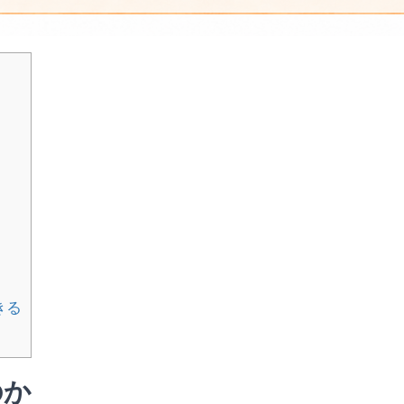
きる
のか